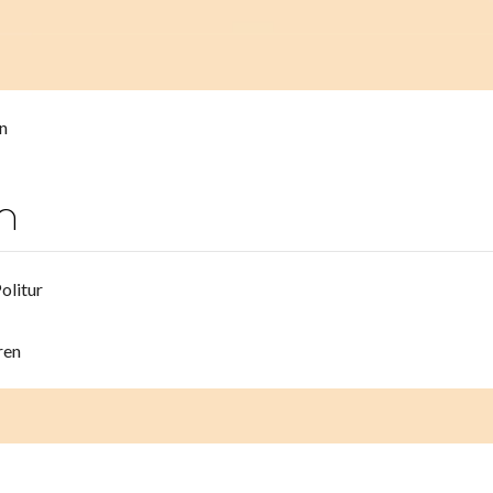
n
n
olitur
ren